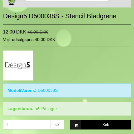
Design5 D500038S - Stencil Bladgrene
12,00 DKK
40,00 DKK
Vejl. udsalgspris 40,00 DKK
Model/Varenr.:
D500038S
Lagerstatus:
På lager
stk.
Køb