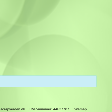
sscrapverden.dk
CVR-nummer
:
44627787
Sitemap