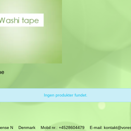
pe
Ingen produkter fundet.
ense N
Denmark
Mobil nr.
:
+4528604479
E-mail
:
kontakt@vore