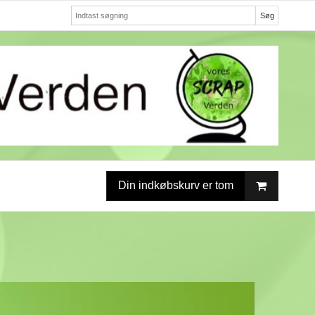
Søg
Din indkøbskurv er tom