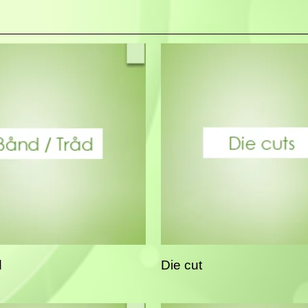
d
Die cut