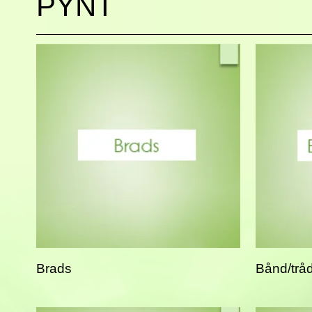
PYNT
Brads
Bånd/trå